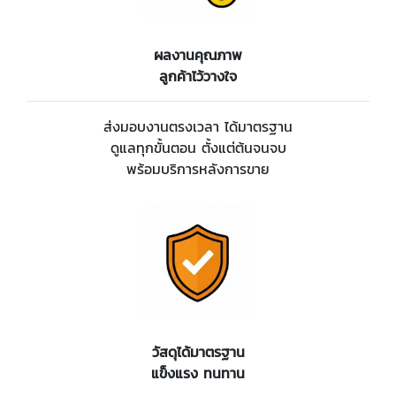
ผลงานคุณภาพ
ลูกค้าไว้วางใจ
ส่งมอบงานตรงเวลา ได้มาตรฐาน
ดูแลทุกขั้นตอน ตั้งแต่ต้นจนจบ
พร้อมบริการหลังการขาย
วัสดุได้มาตรฐาน
แข็งแรง ทนทาน