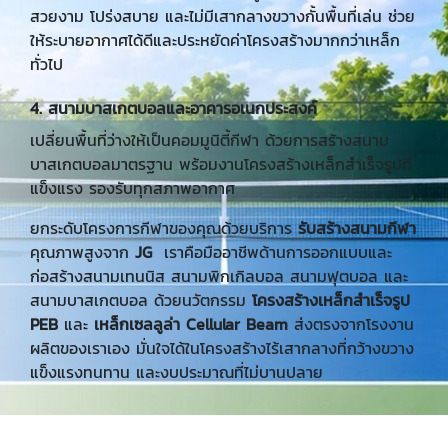
สวยงาม โปร่งสบาย และไม่มีเสากลางขวางกั้นพื้นที่เล่น ช่วย
ให้ระบายอากาศได้ดีและประหยัดค่าโครงสร้างมากกว่าเหล็ก
ทั่วไป
4. สนามบาสเกตบอลและอาคารอเนกประสงค์
เปลี่ยนพื้นที่ว่างให้เป็นคอมมูนิตี้กีฬา ด้วยการสร้างสนาม
บาสเกตบอลมาตรฐาน พร้อมงานโครงสร้างเหล็กสำเร็จรูปที่
แข็งแรง รองรับทุกสภาพอากาศ
ยกระดับโครงการกีฬาของคุณด้วยบริการ
รับสร้างสนามกีฬา
คุณภาพสูงจาก
JG
เราคือมืออาชีพด้านการออกแบบและ
ก่อสร้างสนามเทนนิส สนามพิกเกิลบอล สนามฟุตบอล และ
สนามบาสเกตบอล ด้วยนวัตกรรม
โครงสร้างเหล็กสำเร็จรูป
PEB
และ
เหล็กเซลลูล่า Cellular Beam
ส่งตรงจากโรงงาน
ผลิตของเราเอง มั่นใจได้ในโครงสร้างไร้เสากลางที่กว้างขวาง
แข็งแรงทนทาน และงบประมาณที่ไม่บานปลาย