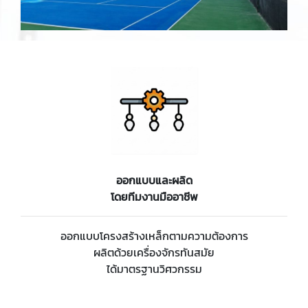
ออกแบบและผลิด
โดยทีมงานมืออาชีพ
ออกแบบโครงสร้างเหล็กตามความต้องการ
ผลิตด้วยเครื่องจักรทันสมัย
ได้มาตรฐานวิศวกรรม