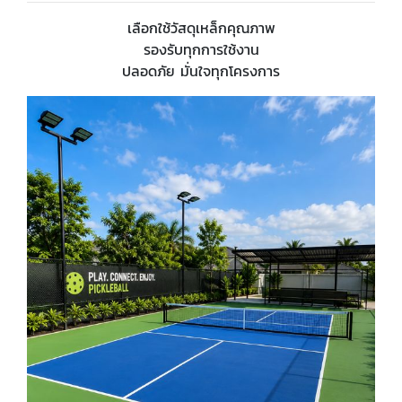
เลือกใช้วัสดุเหล็กคุณภาพ
รองรับทุกการใช้งาน
ปลอดภัย มั่นใจทุกโครงการ