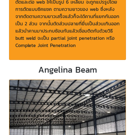
ตัดและต่อ web ให้เป็นรูป 6 เหลี่ยม จะถูกแปรรูปโดย
การตัดแบบซิคแซค ตามความยาวของ web ซึ่งหลัง
จากตัดตามความยาวเสร็จแล้วก็จะได้คานที่แยกกันออก
เป็น 2 ส่วน จากนั้นตัดส่วนปลายที่ยื่นเป็นส่วนเกินออก
แล้วนำคานมาประกบซ้อนกันแล้วเชื่อมติดกันด้วยวิธี
butt weld จะเป็น partial joint penetration หรือ
Complete Joint Penetration
Angelina Beam