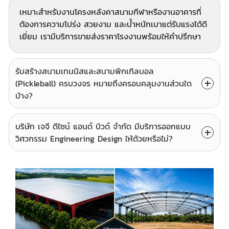
เหมาะสำหรับงานโครงหลังคาสนามกีฬาหรืองานอาคารที่
ต้องการความโปร่ง สวยงาม และน้ำหนักเบาแต่รับแรงได้ดี
เยี่ยม เรามีบริการขายส่งราคาโรงงานพร้อมให้คำปรึกษา
รับสร้างสนามเทนนิสและสนามพิกเกิลบอล
(Pickleball) ครบวงจร หมายถึงครอบคลุมงานส่วนใด
บ้าง?
บริษัท เจจี ดีไซน์ แอนด์ บิวด์ จำกัด มีบริการออกแบบ
วิศวกรรม Engineering Design ให้ด้วยหรือไม่?