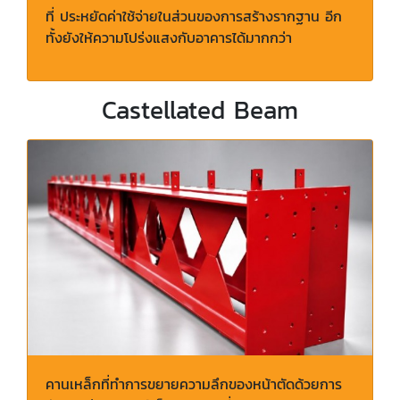
ที่ ประหยัดค่าใช้จ่ายในส่วนของการสร้างรากฐาน อีก
ทั้งยังให้ความโปร่งแสงกับอาคารได้มากกว่า
Castellated Beam
คานเหล็กที่ทำการขยายความลึกของหน้าตัดด้วยการ