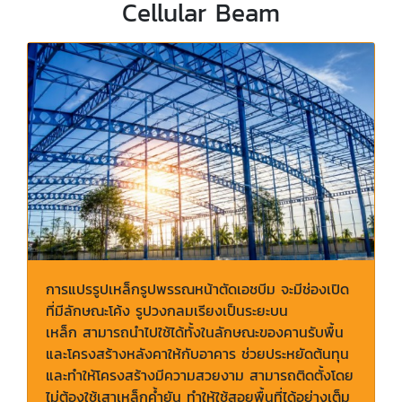
Cellular Beam
การแปรรูปเหล็กรูปพรรณหน้าตัดเอชบีม จะมีช่องเปิด
ที่มีลักษณะโค้ง รูปวงกลมเรียงเป็นระยะบน
เหล็ก สามารถนำไปใช้ได้ทั้งในลักษณะของคานรับพื้น
และโครงสร้างหลังคาให้กับอาคาร ช่วยประหยัดต้นทุน
และทำให้โครงสร้างมีความสวยงาม สามารถติดตั้งโดย
ไม่ต้องใช้เสาเหล็กค้ำยัน ทำให้ใช้สอยพื้นที่ได้อย่างเต็ม